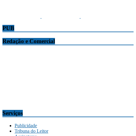
PUB
Redação e Comercial
Tribuna da Madeira
Edifício O Liberal, Parque Empresarial Zona Oeste (PEZO), Lote
n.º 7, 9304-006 Câmara de Lobos, Madeira, Portugal
Telef.:
291 911300
Redação
tribuna@tribunadamadeira.pt
Comercial
comercial@tribunadamadeira.pt
Serviços
Publicidade
Tribuna do Leitor