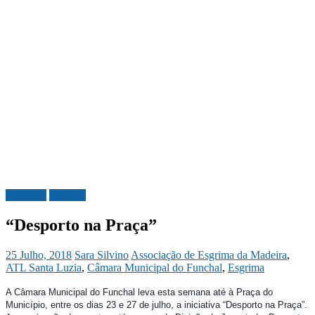
Desporto
Madeira
“Desporto na Praça”
25 Julho, 2018
Sara Silvino
Associação de Esgrima da Madeira
,
ATL Santa Luzia
,
Câmara Municipal do Funchal
,
Esgrima
A Câmara Municipal do Funchal leva esta semana até à Praça do
Município, entre os dias 23 e 27 de julho, a iniciativa “Desporto na Praça”.