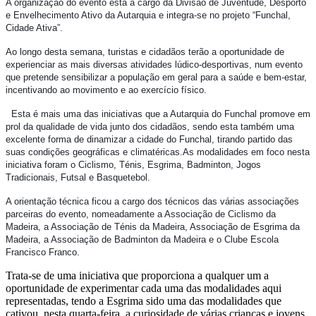
A organização do evento está a cargo da Divisão de Juventude, Desporto
e Envelhecimento Ativo da Autarquia e integra-se no projeto “Funchal,
Cidade Ativa”.
Ao longo desta semana, turistas e cidadãos terão a oportunidade de
experienciar as mais diversas atividades lúdico-desport
ivas, num evento
que pretende sensibilizar a população em geral para a saúde e bem-estar,
incentivando ao movimento e ao exercício físico.
Esta é mais uma das iniciativas que a
Autarquia do Funchal
promove em
prol da qualidade de vida junto dos cidadãos, sendo esta também uma
excelente forma de dinamizar a cidade do Funchal, tirando partido das
suas condições geográficas e climatéricas.
As modalidades em foco nesta
iniciativa foram o
Ciclismo, Ténis,
E
sgrima,
Badminton, Jogos
Tradicionais, Futsal e Basquetebol.
A orientação técnica
ficou
a cargo dos técnicos das várias associações
parceiras do evento,
nomeadamente
a Associação de Ciclismo da
Madeira, a Associação de Ténis da Madeira, Associação de Esgrima da
Madeira, a Associação de Badminton da Madeira e o Clube Escola
Francisco Franco.
Trata-se de uma iniciativa que proporciona a qualquer um a
oportunidade de experimentar cada uma das modalidades aqui
representadas, tendo a Esgrima sido uma das modalidades que
cativou, nesta quarta-feira, a curiosidade de várias crianças e jovens