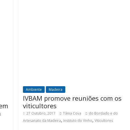
Ambiente
Madeira
IVBAM promove reuniões com os
 em
viticultores
a
27 Outubro, 2017
Tânia Cova
do Bordado e do
,
,
Artesanato da Madeira
Instituto do Vinho
Viticultores