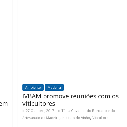
Ambiente
Madeira
IVBAM promove reuniões com os
 em
viticultores
a
27 Outubro, 2017
Tânia Cova
do Bordado e do
,
,
Artesanato da Madeira
Instituto do Vinho
Viticultores