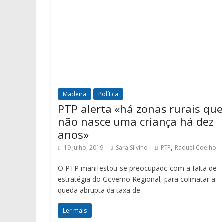
Madeira
Política
PTP alerta «há zonas rurais qu
não nasce uma criança há dez
anos»
,
19 Julho, 2019
Sara Silvino
PTP
Raquel Coelho
O PTP manifestou-se preocupado com a falta de
estratégia do Governo Regional, para colmatar a
queda abrupta da taxa de
Ler mais