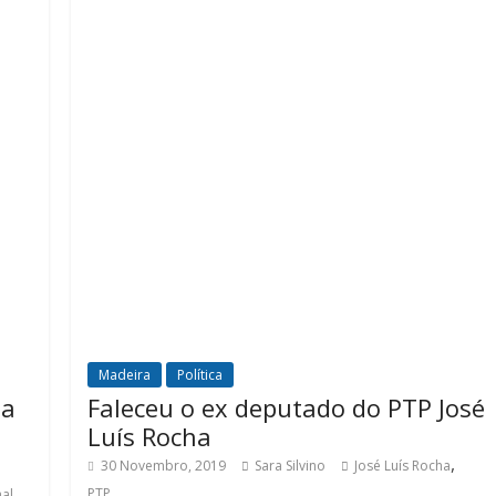
Madeira
Política
da
Faleceu o ex deputado do PTP José
Luís Rocha
,
30 Novembro, 2019
Sara Silvino
José Luís Rocha
,
PTP
al