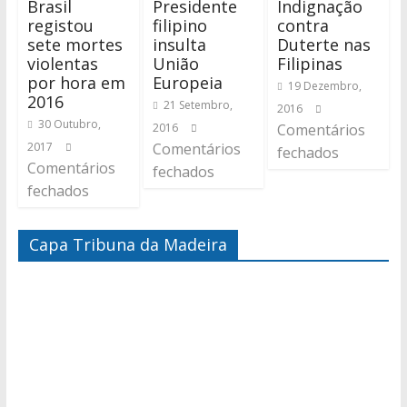
Brasil
Presidente
Indignação
registou
filipino
contra
sete mortes
insulta
Duterte nas
violentas
União
Filipinas
por hora em
Europeia
19 Dezembro,
2016
21 Setembro,
2016
30 Outubro,
2016
Comentários
2017
Comentários
fechados
Comentários
fechados
fechados
Capa Tribuna da Madeira