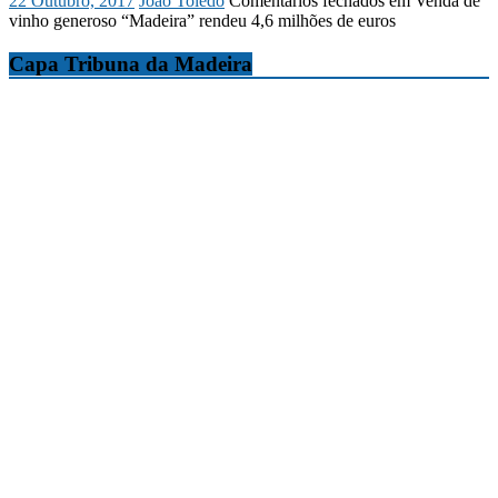
22 Outubro, 2017
João Toledo
Comentários fechados
em Venda de
vinho generoso “Madeira” rendeu 4,6 milhões de euros
Capa Tribuna da Madeira