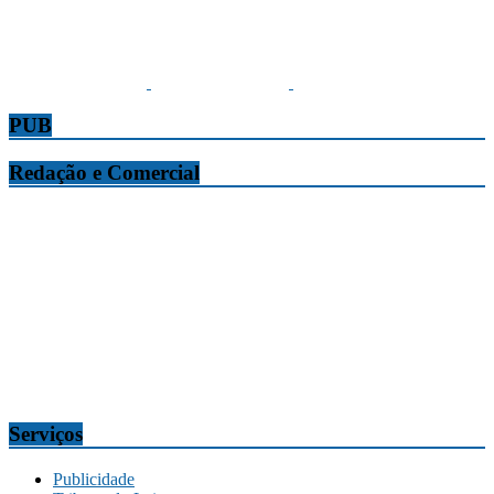
PUB
Redação e Comercial
Tribuna da Madeira
Edifício O Liberal, Parque Empresarial Zona Oeste (PEZO), Lote
n.º 7, 9304-006 Câmara de Lobos, Madeira, Portugal
Telef.:
291 911300
Redação
tribuna@tribunadamadeira.pt
Comercial
comercial@tribunadamadeira.pt
Serviços
Publicidade