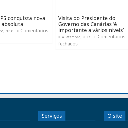
 PS conquista nova
Visita do Presidente do
 absoluta
Governo das Canárias ‘é
importante a vários níveis’
Comentários
ro, 2016
Comentários
s
4 Setembro, 2017
fechados
Serviços
O site