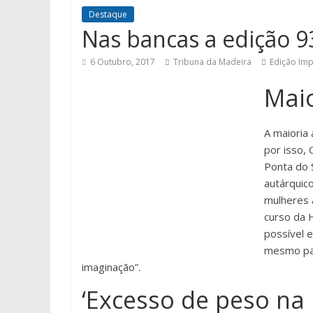
Destaque
Nas bancas a edição 9
6 Outubro, 2017
Tribuna da Madeira
Edição Im
Maio
A maioria 
por isso, 
Ponta do 
autárquic
mulheres a
curso da 
possível 
mesmo part
imaginação”.
‘Excesso de peso na