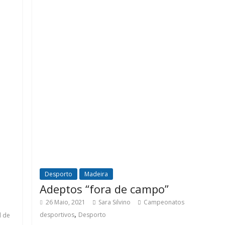
Desporto
Madeira
Adeptos “fora de campo”
26 Maio, 2021
Sara Silvino
Campeonatos
,
desportivos
Desporto
l de