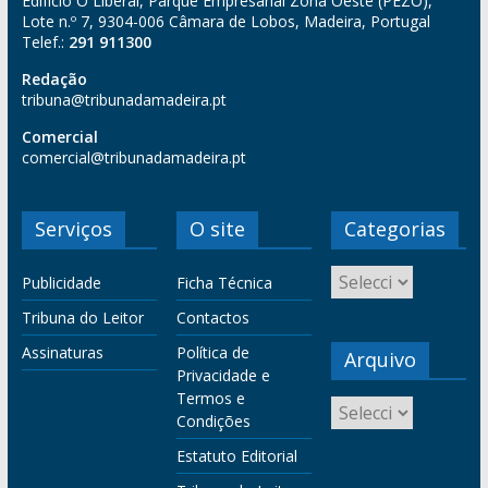
Edifício O Liberal, Parque Empresarial Zona Oeste (PEZO),
Lote n.º 7, 9304-006 Câmara de Lobos, Madeira, Portugal
Telef.:
291 911300
Redação
tribuna@tribunadamadeira.pt
Comercial
comercial@tribunadamadeira.pt
Serviços
O site
Categorias
Publicidade
Ficha Técnica
Tribuna do Leitor
Contactos
Assinaturas
Política de
Arquivo
Privacidade e
Termos e
Condições
Estatuto Editorial