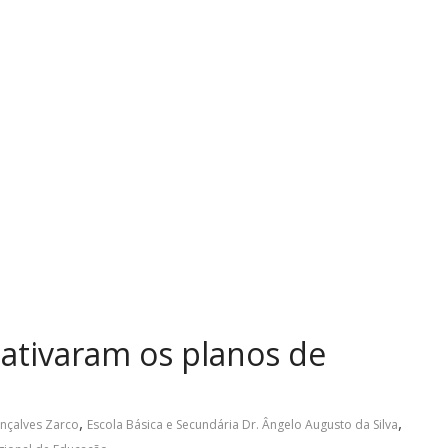
 ativaram os planos de
,
,
nçalves Zarco
Escola Básica e Secundária Dr. Ângelo Augusto da Silva