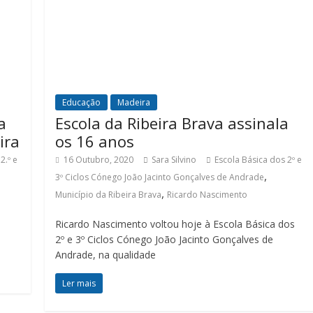
Educação
Madeira
a
Escola da Ribeira Brava assinala
ira
os 16 anos
2.º e
16 Outubro, 2020
Sara Silvino
Escola Básica dos 2º e
,
3º Ciclos Cónego João Jacinto Gonçalves de Andrade
,
Município da Ribeira Brava
Ricardo Nascimento
Ricardo Nascimento voltou hoje à Escola Básica dos
2º e 3º Ciclos Cónego João Jacinto Gonçalves de
Andrade, na qualidade
Ler mais