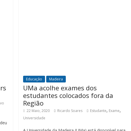
Educação
Madeira
rs
UMa acolhe exames dos
estudantes colocados fora da
Região
ivo
,
,
22 Maio, 2020
Ricardo Soares
Estudante
Exame
Universidade
edeu
A Universidade da Madeira (UMa) está disponível para